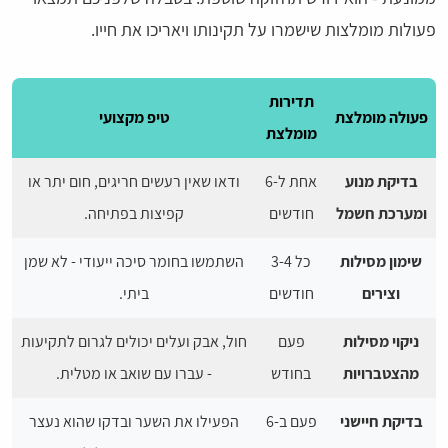
פעולות מומלצות שישמרו על תקינותו ויאריכו את חייו.
תדירות
פעולה מומלצת
טיפ מקצועי
מומלצת
בדיקת מנוע
אחת ל-6
ודאו שאין רעשים חריגים, חום יתר או
ומערכת חשמל
חודשים
קפיצות בפתיחה.
שימון מסילות
כל 3-4
השתמשו בחומר סיכה ייעודי - לא שמן
וצירים
חודשים
ביתי.
ניקוי מסילות
פעם
חול, אבק ועלים יכולים לגרום לתקיעות
מהצטברויות
בחודש
- עברו עם שואב או מטלית.
בדיקת חיישני
פעם ב-6
הפעילו את השער ובדקו שהוא נעצר