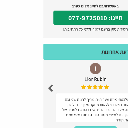
באפשרותכם לחייג אלינו כעת:
חייגו: 077-9725010
השירות ניתן בחינם לגמרי וללא כל התחייבות!
דעת אחרונות
Lior Rubin
עז
בטתי איזה שער הייתי צריך לחניה שלי ועם
מעולה קל ונוח והמחיר
ר הצלחתי לעשות מחקר מקיף כדי להבין
ה שער הכי טוב הכי יתאים בהתאם למחיר שלי
וף גם למצוא מסגר טוב. גם חזרו אליי ממש
. תודה