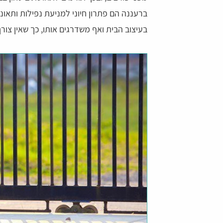
ברעננה הם פתרון חיוני למניעת נפילות ותאונו
בעיצוב הבית ואף משדרגים אותו, כך שאין צ
דהרי
צליל יחזקאל
 הרגשה שיש עם מי לדבר
נעזרתי בשירות לפני כמה ימים המוקדניות היו
שירותיות ונחמדות ועזרו לי במציאת הדבר שרצ