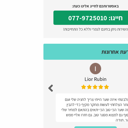
באפשרותכם לחייג אלינו כעת:
חייגו: 077-9725010
השירות ניתן בחינם לגמרי וללא כל התחייבות!
דעת אחרונות
Lior Rubin
עז
בטתי איזה שער הייתי צריך לחניה שלי ועם
מעולה קל ונוח והמחיר
ר הצלחתי לעשות מחקר מקיף כדי להבין
ה שער הכי טוב הכי יתאים בהתאם למחיר שלי
וף גם למצוא מסגר טוב. גם חזרו אליי ממש
. תודה