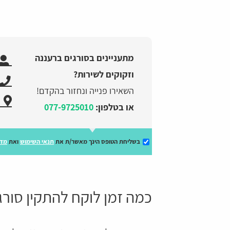
מתעניינים בסורגים ברעננה
וזקוקים לשירות?
השאירו פנייה ונחזור בהקדם!
או בטלפון:
077-9725010
בשליחת הטופס הינך מאשר/ת את
תנאי השימוש
ואת
מדי
כמה זמן לוקח להתקין סורג