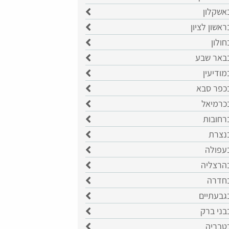
אשקלון
ראשון לציון
חולון
בבאר שבע
מודיעין
בכפר סבא
בכרמיאל
רחובות
בנצרת
בעפולה
בהרצליה
בחדרה
גבעתיים
בני ברק
בטבריה