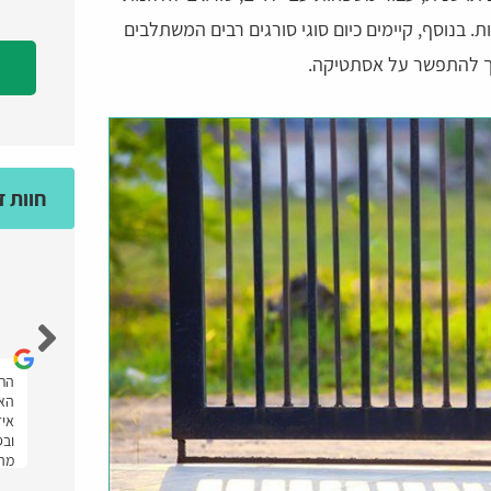
ת. בנוסף, קיימים כיום סוגי סורגים רבים המשתלבים
ורך להתפשר על אסתטיקה.
חוות 
מאיה גולד
אחלה אתר מענה מהיר ועזרו לי מאוד ממליצה
התל
יתי
בחום.
האת
איז
ובס
מהר