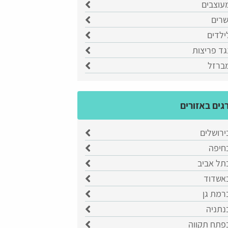
עוצבים
שרים
ילדים
גד פריצות
מברזל
גים באזורים
ירושלים
בחיפה
תל אביב
באשדוד
רמת גן
נתניה
בפתח תקווה