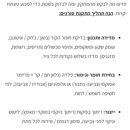
תדעו מה לבקש מהמתקין, ומה לבדוק בשטח, כדי למנוע טעויות
יקרות.
הנה תהליך התקנת סורגים:
מדידה ותכנון:
בדיקת חומר הקיר (בטון / בלוק / איטונג),
עומק שקע ומשקופים, ומיפוי מכשולים (תריסים, רשתות,
מזגנים). מדדו בשלוש נקודות לכל ציר.
בחירת חומר וגימור:
פלדה (גלוון חם / קר + פריימר
אפוקסי וצביעה בתנור) או אלומיניום (אנודייז / צביעה), לפי
חשיפה לשמש / לחות.
ייצור:
ריתוך בפיקוח (ריתוך היקפי במוקדי מאמץ), ליטוש
וניקוי לפני צביעה, סימון דגמים / מידות לכל פתח.