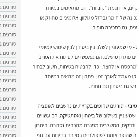
סורגים ב
קיים, או דוגמת "קוביות". הם מתאימים במיוחד
סורגים ב
ונה של חומר (ברזל מגולוון, אלומיניום מחוזק או
סורגים ב
ים, גם בסביבה חופית.
סורגים 
סורגים ב
- מי שמעוניין לשלב בין ביטחון לבין שימוש יומיומי
סורגים 
 ים פתרון מושלם. הם מאפשרים לפתוח את הסורג
סורגים 
 למרפסת או לחצר. כדי להבטיח בטיחות, חשוב לבחור
סורגים 
זיקו מעמד לאורך זמן. פתרון זה מתאים במיוחד
סורגים ב
 גם ביטחון וגם נוחות.
סורגים 
סורגים 
יבי -
סורגים שקופים בקריית ים נחשבים לאופציה
סורגים 
שמעוניין בשילוב של ביטחון ואסתטיקה. הם עשויים
סורגים 
ם וחזקים, המשלבים מסגרת מתכתית נסתרת. היתרון
סורגים ב
ה שהופך אותם לפופולריים במיוחד בדירות עם נוף
סורגים ב