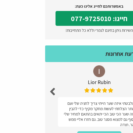
באפשרותכם לחייג אלינו כעת:
חייגו: 077-9725010
השירות ניתן בחינם לגמרי וללא כל התחייבות!
דעת אחרונות
Lior Rubin
עז
בטתי איזה שער הייתי צריך לחניה שלי ועם
מעולה קל ונוח והמחיר
ר הצלחתי לעשות מחקר מקיף כדי להבין
ה שער הכי טוב הכי יתאים בהתאם למחיר שלי
וף גם למצוא מסגר טוב. גם חזרו אליי ממש
. תודה