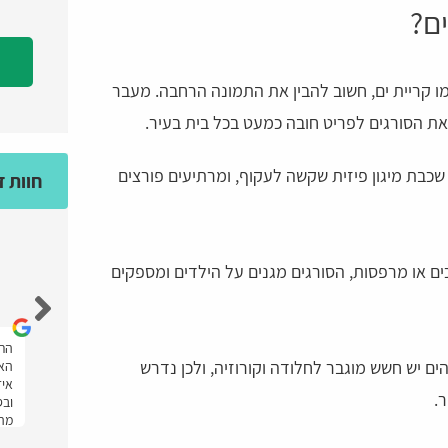
ם?
ו קריית ים, חשוב להבין את התמונה הרחבה. מעבר
 את הסורגים לפריט חובה כמעט בכל בית בעיר.
שכבת מיגון פיזית שקשה לעקוף, ומרתיעים פורצים
חוות 
ים או מרפסות, הסורגים מגנים על הילדים ומספקים
מאיה גולד
אחלה אתר מענה מהיר ועזרו לי מאוד ממליצה
התל
ם יש חשש מוגבר לחלודה וקורוזיה, ולכן נדרש
יתי
בחום.
האת
איז
ר.
ובס
מהר