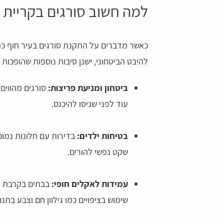
למה חשוב סורגים בקריית י
כאשר מדברים על התקנת סורגים בעיר חוף כמ
להיבט הביטחוני, ישנן סיבות נוספות שהופכות
ביטחון ומניעת פריצות:
סורגים מהווים 
עוד לפני שניסו להיכנס.
בטיחות ילדים:
בדירות עם חלונות נמוכ
דהרי
צליל יחזקאל
שקט נפשי להורים.
 הרגשה שיש עם מי לדבר
נעזרתי בשירות לפני כמה ימים המוקדניות היו
עמידות לאקלים חופי:
בבתים בקרבת הי
שירותיות ונחמדות ועזרו לי במציאת הדבר שרצ
שימוש בציפויים כמו גילוון חם וצבע בתנו