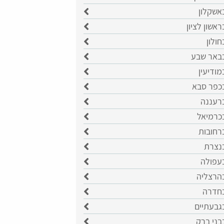
אשקלון
ראשון לציון
חולון
בבאר שבע
מודיעין
בכפר סבא
ברעננה
בכרמיאל
רחובות
בנצרת
בעפולה
בהרצליה
בחדרה
גבעתיים
בני ברק