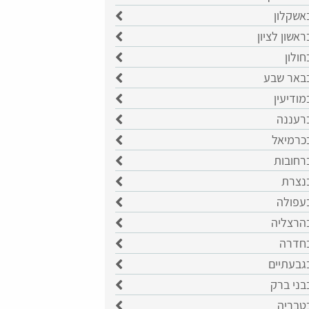
אשקלון
ראשון לציון
חולון
בבאר שבע
מודיעין
ברעננה
בכרמיאל
רחובות
בנצרת
בעפולה
בהרצליה
בחדרה
גבעתיים
בני ברק
בטבריה