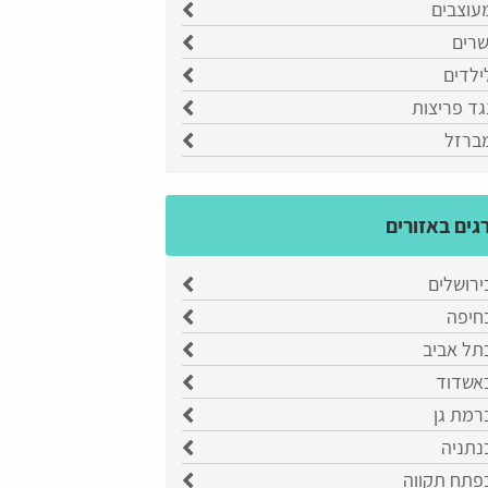
עוצבים
שרים
ילדים
גד פריצות
מברזל
גים באזורים
ירושלים
בחיפה
תל אביב
באשדוד
רמת גן
נתניה
בפתח תקווה