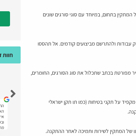
 המתקין בתחום, במיוחד עם סוגי סורגים שונים
 עבודות ולהתרשם מביצועים קודמים. אל תהססו
חוות 
 מפורטת בכתב שתכלול את סוג הסורגים, החומרים,
מאיה גולד
קפיד על תקני בטיחות (כמו תו תקן ישראלי
אחלה אתר מענה מהיר ועזרו לי מאוד ממליצה
התל
נה.
יתי
בחום.
האת
איז
ובס
מהר
ו של המתקין לשירות ותמיכה לאחר ההתקנה.