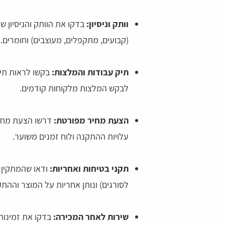
וותק וניסיון:
בדקו את הוותק והניסיון של
(קבועים, מתקפלים, מעוצבים) וחומרים.
תיק עבודות והמלצות:
בקשו לראות תיק
לבקש המלצות מלקוחות קודמים.
הצעת מחיר מפורטת:
דרשו הצעת מחיר
עלויות ההתקנה ולוח זמנים משוער.
דהרי
צליל יחזקאל
תקני בטיחות ואחריות:
ודאו שהמתקין מ
 הרגשה שיש עם מי לדבר
נעזרתי בשירות לפני כמה ימים המוקדניות היו
לסורגים) ונותן אחריות על המוצר וההתק
שירותיות ונחמדות ועזרו לי במציאת הדבר שרצ
שירות לאחר המכירה:
בדקו את זמינות