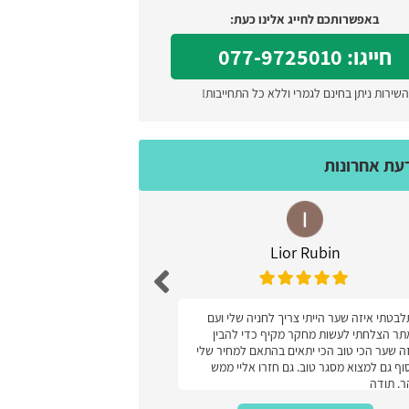
באפשרותכם לחייג אלינו כעת:
חייגו: 077-9725010
השירות ניתן בחינם לגמרי וללא כל התחייבות!
דעת אחרונות
Lior Rubin
עז
בטתי איזה שער הייתי צריך לחניה שלי ועם
מעולה קל ונוח והמחיר
ר הצלחתי לעשות מחקר מקיף כדי להבין
ה שער הכי טוב הכי יתאים בהתאם למחיר שלי
וף גם למצוא מסגר טוב. גם חזרו אליי ממש
. תודה