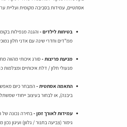
אסתטיים, עמידות בסביבה מקומית ועליית ער
בטיחות לילדים -
והגנה מנפילות בקומו
ממ"דים וחדרי שינה עם אדני חלון נמוכי
מניעת פריצות -
סורג איכותי מהווה מח
מנעולי חלון / דלת איכותיים ומצלמות כנ
דהרי
צליל יחזקאל
התאמה אסתטית -
המבחר כיום מאפשר
ביבנה), או לבחור בעיצוב ייחודי שמשתלב
 הרגשה שיש עם מי לדבר
נעזרתי בשירות לפני כמה ימים המוקדניות היו
שירותיות ונחמדות ועזרו לי במציאת הדבר שרצ
עמידות לאורך זמן -
בחירה נכונה של חו
גימור (צביעה בתנור / גלוון) ועיגון נכון