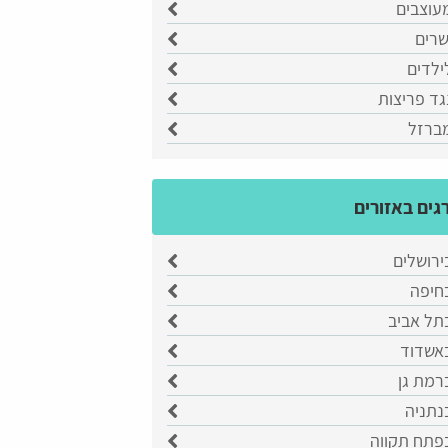
עוצבים
שרים
ילדים
גד פריצות
מברזל
גים באזורים
ירושלים
בחיפה
תל אביב
באשדוד
רמת גן
נתניה
בפתח תקווה