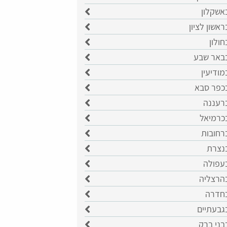
אשקלון
ראשון לציון
חולון
בבאר שבע
מודיעין
בכפר סבא
ברעננה
בכרמיאל
רחובות
בנצרת
בעפולה
בהרצליה
בחדרה
גבעתיים
בני ברק