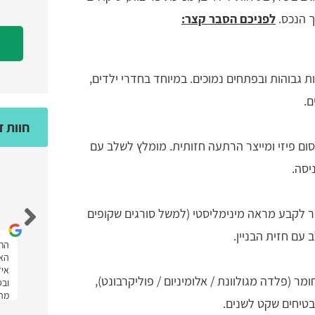
ך הנכס.
לפניכם הסבר קצר:
ת גבוהות ובפתחים נמוכים. במיוחד בחדרי ילדים,
ם.
חוות 
סום פיזי ומייצר הרתעה חזותית. מומלץ לשלב עם
יסה.
מאיה גולד
 לקבע מראה מינימליסטי (למשל סורגים שקופים
 עם חזית הבניין.
אחלה אתר מענה מהיר ועזרו לי מאוד ממליצה
התל
יתי
בחום.
האת
איז
מר (פלדה מגולוונת / אלומיניום / פוליקרבונט),
ובס
מהר
 מבטיחים שקט לשנים.