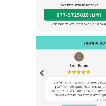
באפשרותכם לחייג אלינו כעת:
חייגו: 077-9725010
השירות ניתן בחינם לגמרי וללא כל התחייבות!
דעת אחרונות
Lior Rubin
עז
בטתי איזה שער הייתי צריך לחניה שלי ועם
מעולה קל ונוח והמחיר
ר הצלחתי לעשות מחקר מקיף כדי להבין
ה שער הכי טוב הכי יתאים בהתאם למחיר שלי
וף גם למצוא מסגר טוב. גם חזרו אליי ממש
. תודה