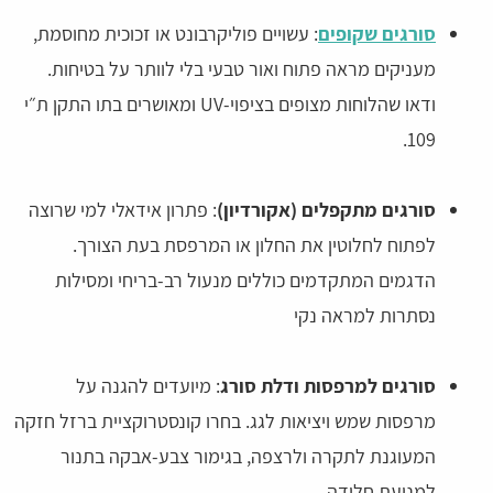
סורגים שקופים
: עשויים פוליקרבונט או זכוכית מחוסמת,
מעניקים מראה פתוח ואור טבעי בלי לוותר על בטיחות.
ודאו שהלוחות מצופים בציפוי-UV ומאושרים בתו התקן ת״י
109.
סורגים מתקפלים (אקורדיון)
: פתרון אידאלי למי שרוצה
לפתוח לחלוטין את החלון או המרפסת בעת הצורך.
הדגמים המתקדמים כוללים מנעול רב-בריחי ומסילות
נסתרות למראה נקי
סורגים למרפסות ודלת סורג
: מיועדים להגנה על
מרפסות שמש ויציאות לגג. בחרו קונסטרוקציית ברזל חזקה
המעוגנת לתקרה ולרצפה, בגימור צבע-אבקה בתנור
למניעת חלודה.