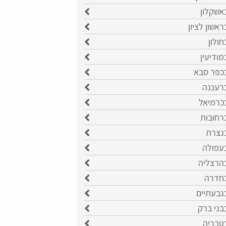
אשקלון
ראשון לציון
חולון
מודיעין
בכפר סבא
ברעננה
בכרמיאל
רחובות
בנצרת
בעפולה
בהרצליה
בחדרה
גבעתיים
בני ברק
בטבריה