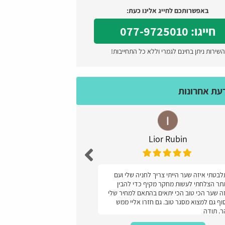
באפשרותכם לחייג אלינו כעת:
חייגו: 077-9725010
השירות ניתן בחינם לגמרי וללא כל התחייבות!
דעת אחרונות
Lior Rubin
עז
בטתי איזה שער הייתי צריך לחניה שלי ועם
מעולה קל ונוח והמחיר
ר הצלחתי לעשות מחקר מקיף כדי להבין
ה שער הכי טוב הכי יתאים בהתאם למחיר שלי
וף גם למצוא מסגר טוב. גם חזרו אליי ממש
. תודה