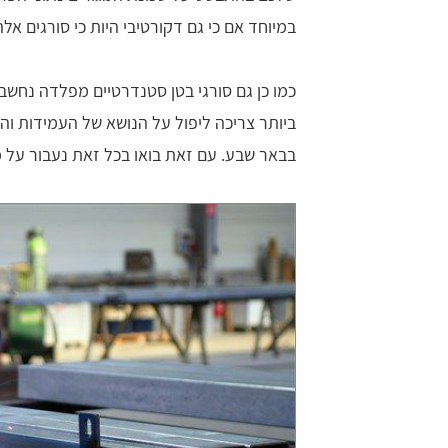
במיוחד אם כי גם דקורטיבי היות כי סורגים אל
כמו כן גם סורגי בטן סטנדרטיים מפלדה נחשבי
ביותר צריכה ליפול על הנושא של העמידות והח
בבאר שבע. עם זאת בואו בכל זאת נעבור על מ
דהרי
צליל יחזקאל
 הרגשה שיש עם מי לדבר
נעזרתי בשירות לפני כמה ימים המוקדניות היו
שירותיות ונחמדות ועזרו לי במציאת הדבר שרצ