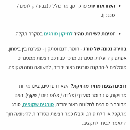
השוו אחריות:
פרק זמן, מה כוללת (צבע / קילופים /
מנגנון).
זמינות לשירות מהיר
לתיקון סורגים
במקרה תקלה.
בחירה נכונה של סורג
- חומר, דגם ומתקין - מאזנת בין ביטחון,
אסתטיקה ועלות. מסגרנט מרכז עבורכם הצעות ממסגרים
מומלצים ל-התקנת סורגים באור יהודה, להשוואה נוחה ושקופה.
רוצים הצעת מחיר מדויקת?
השאירו פרטים, ציינו מידות
מדויקות, סוג חומר מועדף (פלדה / אלומיניום / שקוף), האם
מדובר ב-סורגים לחלונות באור יהודה,
סורגים שקופים
, סורג
מתקפל או דלת סורג, וקבלו כמה הצעות מסודרות להשוואה תוך
התאמה לבית ולתקציב.