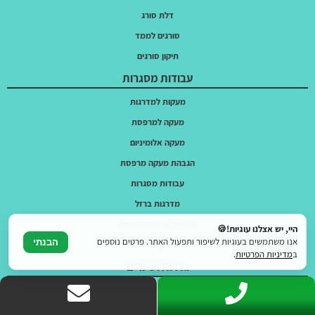
דלת סורג
סורגים לממד
תיקון סורגים
עבודות מסגרות
מעקות למדרגות
מעקה למרפסת
מעקה אלומיניום
הגבהת מעקה מרפסת
עבודות מסגרות
מדרגות ברזל
פילרים (ארונות מתכת)
היי, יש אצלנו עוגיות!🍪
אנו משתמשים בעוגיות לשיפור ותפעול האתר. פרטים נוספים
הבנתי
ריתוך ברזל
ב
מדיניות הפרטיות
.
גדרות ושערים
גדרות לגינה
שערי כניסה לבית