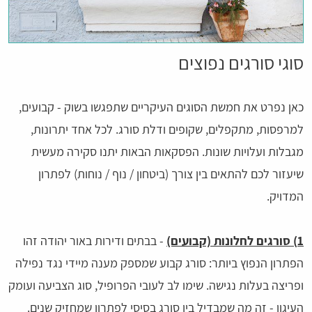
סוגי סורגים נפוצים
כאן נפרט את חמשת הסוגים העיקריים שתפגשו בשוק - קבועים,
למרפסות, מתקפלים, שקופים ודלת סורג. לכל אחד יתרונות,
מגבלות ועלויות שונות. הפסקאות הבאות יתנו סקירה מעשית
שיעזור לכם להתאים בין צורך (ביטחון / נוף / נוחות) לפתרון
המדויק.
1) סורגים לחלונות (קבועים)
- בבתים ודירות באור יהודה זהו
הפתרון הנפוץ ביותר: סורג קבוע שמספק מענה מיידי נגד נפילה
ופריצה בעלות נגישה. שימו לב לעובי הפרופיל, סוג הצביעה ועומק
העיגון - זה מה שמבדיל בין סורג בסיסי לפתרון שמחזיק שנים.