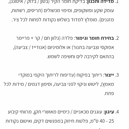
מדידה ותכנון
: בדיקת חומר הקיר (בטון / בלוק / איטונג),
עומק שקע ומשקופים, ומיפוי מכשולים (תריסים, רשתות,
מזגנים). מומלץ למדוד בשלוש נקודות לפחות לכל ציר.
בחירת חומר וגימור
: פלדה (גלוון חם / קר + פריימר
אפוקסי וצביעה בתנור) או אלומיניום (אנודייז / צביעה),
בהתאם לקירבה לים וחשיפה לשמש.
ייצור
: ריתוך בפיקוח (עדיפות לריתוך היקפי במוקדי
מאמץ), ליטוש וניקוי לפני צביעה, וסימון דגמים / מידות לכל
פתח.
עיגון
: עוגנים מכאניים / כימיים מאושרי תקן, מרווחי קיבוע
25 - 40 ס"מ, פלטות חיזוק במפגשים דקים, ואיטום נקודות