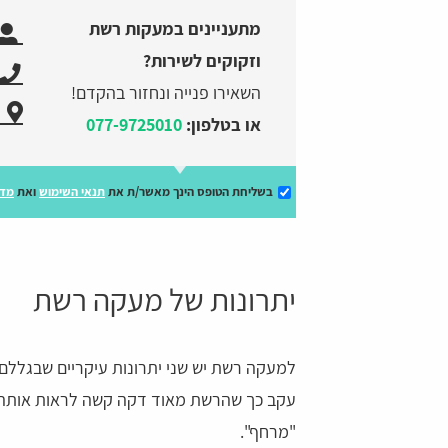
מתעניינים במעקות רשת
וזקוקים לשירות?
השאירו פנייה ונחזור בהקדם!
או בטלפון:
077-9725010
בשליחת הטופס הינך מאשר/ת את
תנאי השימוש
ואת
מדי
יתרונות של מעקה רשת
למעקה רשת יש שני יתרונות עיקריים שבגללם א
עקב כך שהרשת מאוד דקה קשה לראות אותה 
"מרחף".