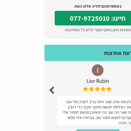
באפשרותכם לחייג אלינו כעת:
חייגו: 077-9725010
השירות ניתן בחינם לגמרי וללא כל התחייבות!
דעת אחרונות
Lior Rubin
עז
בטתי איזה שער הייתי צריך לחניה שלי ועם
מעולה קל ונוח והמחיר
ר הצלחתי לעשות מחקר מקיף כדי להבין
ה שער הכי טוב הכי יתאים בהתאם למחיר שלי
וף גם למצוא מסגר טוב. גם חזרו אליי ממש
. תודה