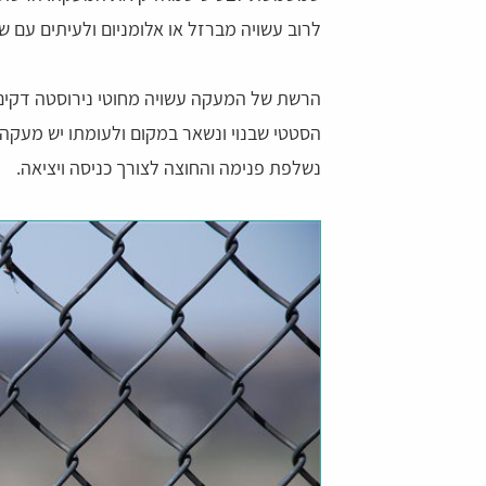
לרוב עשויה מברזל או אלומניום ולעיתים עם שי
הרשת של המעקה עשויה מחוטי נירוסטה דקים
הסטטי שבנוי ונשאר במקום ולעומתו יש מעקה
נשלפת פנימה והחוצה לצורך כניסה ויציאה.
דהרי
צליל יחזקאל
 הרגשה שיש עם מי לדבר
נעזרתי בשירות לפני כמה ימים המוקדניות היו
שירותיות ונחמדות ועזרו לי במציאת הדבר שרצ