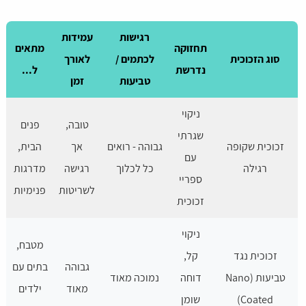
רגישות
עמידות
תחזוקה
מתאים
סוג הזכוכית
לכתמים /
לאורך
נדרשת
ל...
טביעות
זמן
ניקוי
טובה,
פנים
שגרתי
זכוכית שקופה
גבוהה - רואים
אך
הבית,
עם
רגילה
כל לכלוך
רגישה
מדרגות
ספריי
לשריטות
פנימיות
זכוכית
ניקוי
מטבח,
זכוכית נגד
קל,
גבוהה
בתים עם
טביעות (Nano
דוחה
נמוכה מאוד
מאוד
ילדים
Coated)
שומן