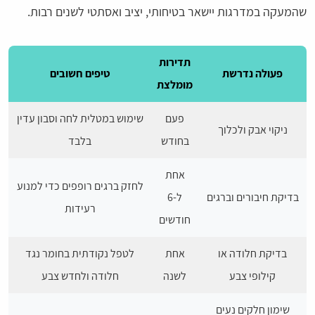
שהמעקה במדרגות יישאר בטיחותי, יציב ואסתטי לשנים רבות.
תדירות
פעולה נדרשת
טיפים חשובים
מומלצת
פעם
שימוש במטלית לחה וסבון עדין
ניקוי אבק ולכלוך
בחודש
בלבד
אחת
לחזק ברגים רופפים כדי למנוע
בדיקת חיבורים וברגים
ל-6
רעידות
חודשים
בדיקת חלודה או
אחת
לטפל נקודתית בחומר נגד
קילופי צבע
לשנה
חלודה ולחדש צבע
שימון חלקים נעים