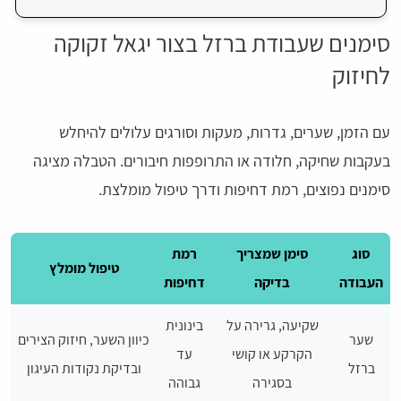
סימנים שעבודת ברזל בצור יגאל זקוקה
לחיזוק
עם הזמן, שערים, גדרות, מעקות וסורגים עלולים להיחלש
בעקבות שחיקה, חלודה או התרופפות חיבורים. הטבלה מציגה
סימנים נפוצים, רמת דחיפות ודרך טיפול מומלצת.
סוג
סימן שמצריך
רמת
טיפול מומלץ
העבודה
בדיקה
דחיפות
שקיעה, גרירה על
בינונית
שער
כיוון השער, חיזוק הצירים
הקרקע או קושי
עד
ברזל
ובדיקת נקודות העיגון
בסגירה
גבוהה