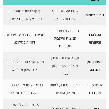
שנות פעילות, סוגי
עדיף לבחור במסגר עם
ניסיון בתחום
עבודות שביצע
ניסיון של לפחות 5 שנים.
חוות דעת באתרים,
המלצות
חפשו חוות דעת על עבודות
קבוצות פייסבוק
וביקורות
דומות לשלכם.
מקומיות
מענה טלפוני מהיר,
זמינות וזמן
מסגר שלא חוזר אליכם תוך
תיאום פגישה בזמן
תגובה
יום - סימן אזהרה.
סביר
הצעת מחיר
פירוט העבודה, לוחות
בקשו הצעת מחיר בכתב -
מסודרת
זמנים, אחריות
כולל חומרים וזמנים.
אל תוותרו על מסגר
רישיון
רישיון עסק, ביטוח צד