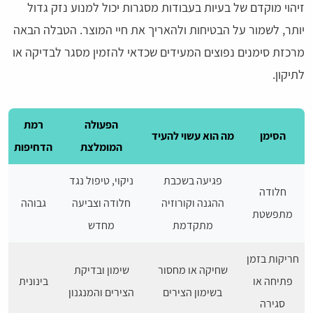
זיהוי מוקדם של בעיות בעבודות מסגרות יכול למנוע נזק גדול
יותר, לשמור על הבטיחות ולהאריך את חיי המוצר. הטבלה הבאה
מרכזת סימנים נפוצים המעידים שכדאי להזמין מסגר לבדיקה או
לתיקון.
הפעולה
רמת
הסימן
מה הוא עשוי להעיד
המומלצת
הדחיפות
פגיעה בשכבת
ניקוי, טיפול נגד
חלודה
ההגנה וקורוזיה
חלודה וצביעה
גבוהה
מתפשטת
מתקדמת
מחדש
חריקות בזמן
שחיקה או מחסור
שימון ובדיקת
פתיחה או
בינונית
בשימון הצירים
הצירים והמנגנון
סגירה