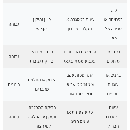
קושי
בפתיחה או
עיוות במסגרת או
כיוון ותיקון
גבוהה
סגירה של
תקלה במנגנון
מקצועי
שער
ריתוכים
היחלשות החיבורים
ריתוך מחדש
גבוהה
סדוקים
עקב עומס או בלאי
ובדיקת יציבות
ברגים או
התרופפות עקב
הידוק או החלפת
עוגנים
שימוש ממושך או
בינונית
מחברים
רופפים
תנאי מזג האוויר
עיוות
בדיקת המסגרת
פגיעה פיזית או
במסגרת
ותיקון או החלפה
גבוהה
עומס חריג
הברזל
לפי הצורך